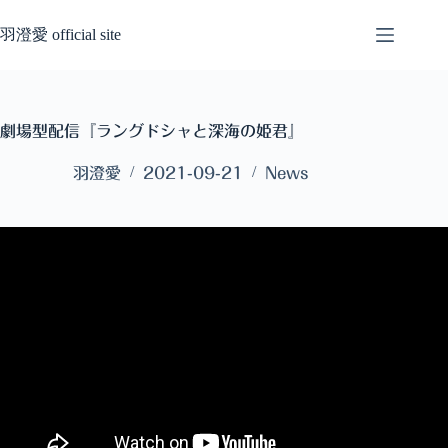
コ
ン
羽澄愛 official site
テ
ン
ツ
へ
劇場型配信『ラングドシャと深海の姫君』
ス
キ
羽澄愛
2021-09-21
News
ッ
プ