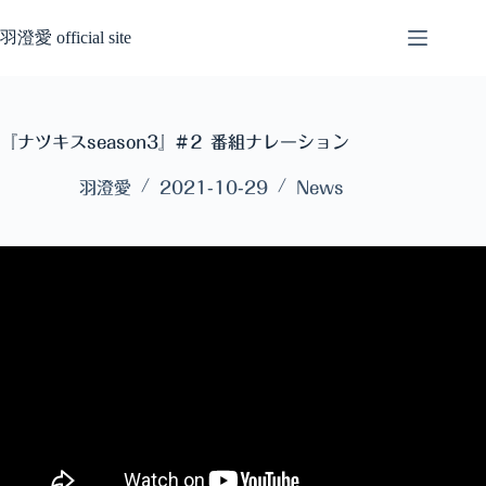
コ
ン
羽澄愛 official site
テ
ン
ツ
へ
『ナツキスseason3』#２ 番組ナレーション
ス
キ
羽澄愛
2021-10-29
News
ッ
プ