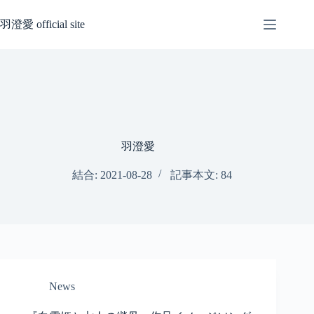
コ
ン
羽澄愛 official site
テ
ン
ツ
へ
ス
キ
ッ
プ
羽澄愛
結合: 2021-08-28
記事本文: 84
News